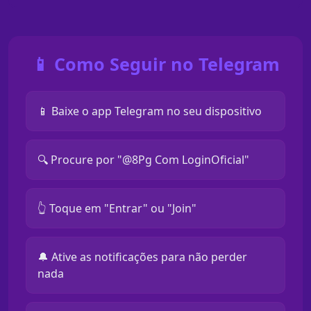
📱 Como Seguir no Telegram
📱 Baixe o app Telegram no seu dispositivo
🔍 Procure por "@8Pg Com LoginOficial"
👆 Toque em "Entrar" ou "Join"
🔔 Ative as notificações para não perder
nada