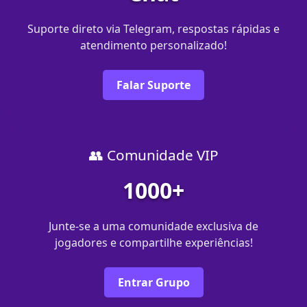
Suporte direto via Telegram, respostas rápidas e
atendimento personalizado!
Falar Suporte
👥 Comunidade VIP
1000+
Junte-se a uma comunidade exclusiva de
jogadores e compartilhe experiências!
Entrar Grupo