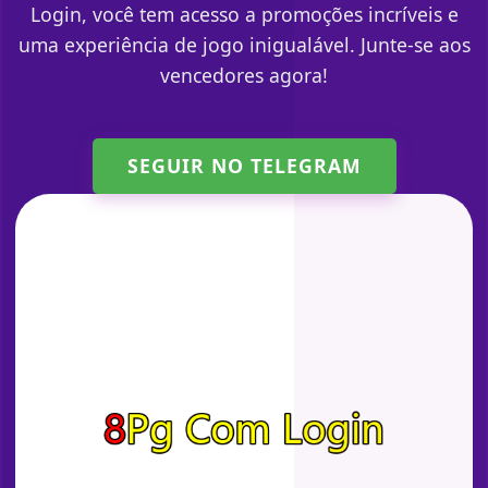
Login, você tem acesso a promoções incríveis e
uma experiência de jogo inigualável. Junte-se aos
vencedores agora!
SEGUIR NO TELEGRAM