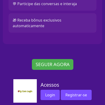
💬 Participe das conversas e interaja
🎁 Receba bônus exclusivos
automaticamente
SEGUIR AGORA
Acessos
Login
Registrar-se