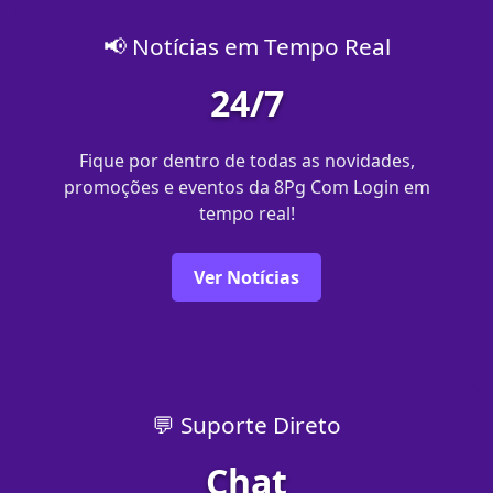
📢 Notícias em Tempo Real
24/7
Fique por dentro de todas as novidades,
promoções e eventos da 8Pg Com Login em
tempo real!
Ver Notícias
💬 Suporte Direto
Chat