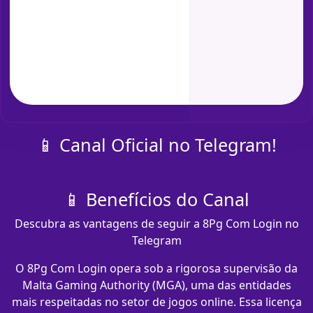
📱 Canal Oficial no Telegram!
📱 Benefícios do Canal
Descubra as vantagens de seguir a 8Pg Com Login no
Telegram
O 8Pg Com Login opera sob a rigorosa supervisão da
Malta Gaming Authority (MGA), uma das entidades
mais respeitadas no setor de jogos online. Essa licença