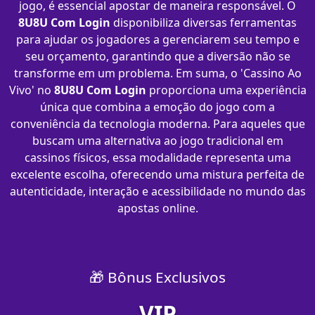
jogo, é essencial apostar de maneira responsável. O
8U8U Com Login
disponibiliza diversas ferramentas
para ajudar os jogadores a gerenciarem seu tempo e
seu orçamento, garantindo que a diversão não se
transforme em um problema. Em suma, o 'Cassino Ao
Vivo' no
8U8U Com Login
proporciona uma experiência
única que combina a emoção do jogo com a
conveniência da tecnologia moderna. Para aqueles que
buscam uma alternativa ao jogo tradicional em
cassinos físicos, essa modalidade representa uma
excelente escolha, oferecendo uma mistura perfeita de
autenticidade, interação e acessibilidade no mundo das
apostas online.
🎁 Bônus Exclusivos
VIP