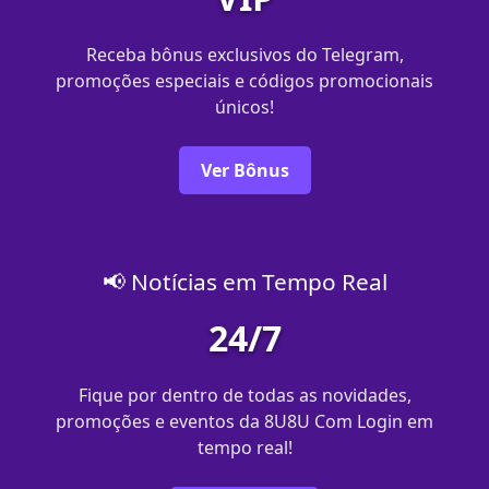
Receba bônus exclusivos do Telegram,
promoções especiais e códigos promocionais
únicos!
Ver Bônus
📢 Notícias em Tempo Real
24/7
Fique por dentro de todas as novidades,
promoções e eventos da 8U8U Com Login em
tempo real!