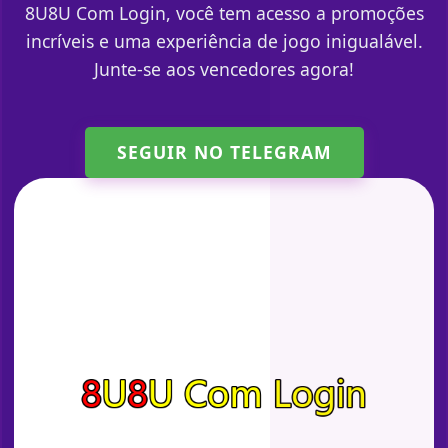
8U8U Com Login, você tem acesso a promoções
incríveis e uma experiência de jogo inigualável.
Junte-se aos vencedores agora!
SEGUIR NO TELEGRAM