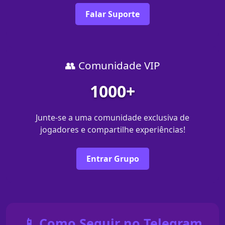
Falar Suporte
👥 Comunidade VIP
1000+
Junte-se a uma comunidade exclusiva de
jogadores e compartilhe experiências!
Entrar Grupo
📱 Como Seguir no Telegram