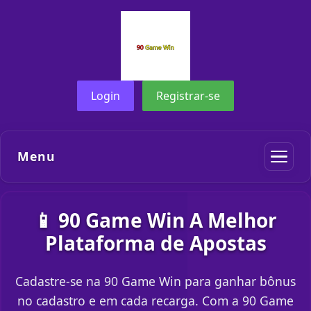
Login
Registrar-se
Menu
📱 90 Game Win A Melhor
Plataforma de Apostas
Cadastre-se na 90 Game Win para ganhar bônus
no cadastro e em cada recarga. Com a 90 Game