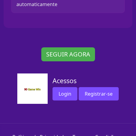
automaticamente
SEGUIR AGORA
Acessos
Login
Registrar-se