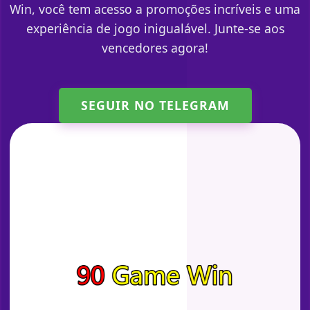
Win, você tem acesso a promoções incríveis e uma
experiência de jogo inigualável. Junte-se aos
vencedores agora!
SEGUIR NO TELEGRAM