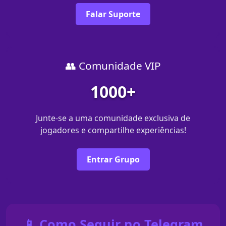
Falar Suporte
👥 Comunidade VIP
1000+
Junte-se a uma comunidade exclusiva de
jogadores e compartilhe experiências!
Entrar Grupo
📱 Como Seguir no Telegram