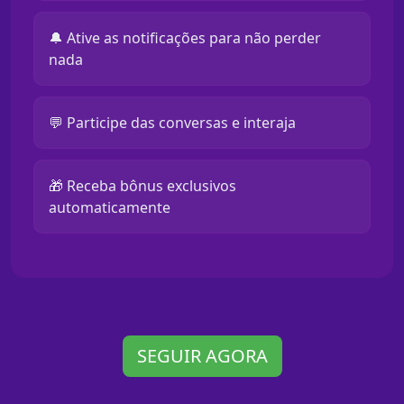
🔔 Ative as notificações para não perder
nada
💬 Participe das conversas e interaja
🎁 Receba bônus exclusivos
automaticamente
SEGUIR AGORA