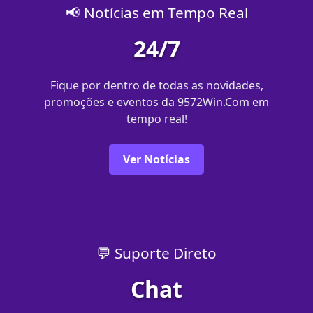
📢 Notícias em Tempo Real
24/7
Fique por dentro de todas as novidades,
promoções e eventos da 9572Win.Com em
tempo real!
Ver Notícias
💬 Suporte Direto
Chat