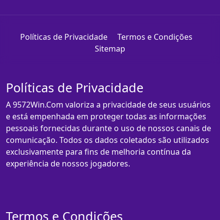
Políticas de Privacidade
Termos e Condições
Sitemap
Políticas de Privacidade
A 9572Win.Com valoriza a privacidade de seus usuários
e está empenhada em proteger todas as informações
pessoais fornecidas durante o uso de nossos canais de
comunicação. Todos os dados coletados são utilizados
exclusivamente para fins de melhoria contínua da
experiência de nossos jogadores.
Termos e Condições