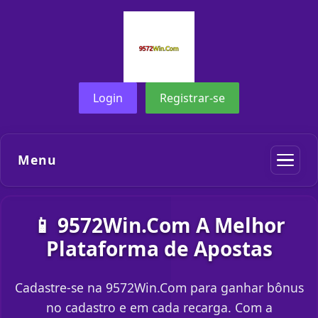
Login
Registrar-se
Menu
📱 9572Win.Com A Melhor
Plataforma de Apostas
Cadastre-se na 9572Win.Com para ganhar bônus
no cadastro e em cada recarga. Com a