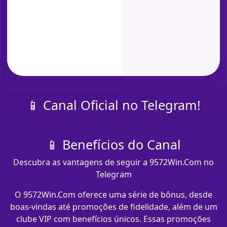
📱 Canal Oficial no Telegram!
📱 Benefícios do Canal
Descubra as vantagens de seguir a 9572Win.Com no
Telegram
O 9572Win.Com oferece uma série de bônus, desde
boas-vindas até promoções de fidelidade, além de um
clube VIP com benefícios únicos. Essas promoções