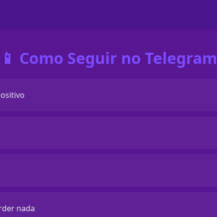
📱 Como Seguir no Telegram
ositivo
erder nada