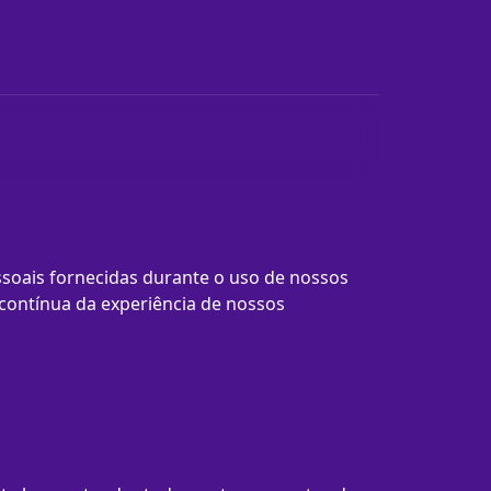
ssoais fornecidas durante o uso de nossos
 contínua da experiência de nossos