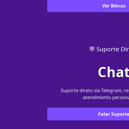
Ver Bônus
💬 Suporte Di
Cha
Suporte direto via Telegram, r
atendimento persona
Falar Suport