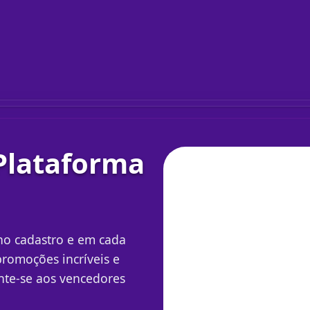
 Plataforma
no cadastro e em cada
promoções incríveis e
unte-se aos vencedores