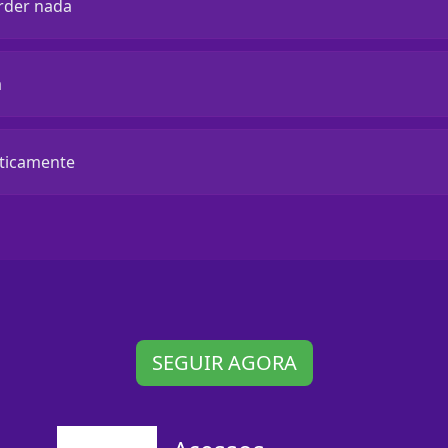
erder nada
a
aticamente
SEGUIR AGORA