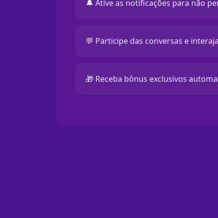
🔔 Ative as notificações para não p
💬 Participe das conversas e interaj
🎁 Receba bônus exclusivos autom