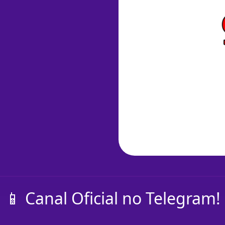
📱 Canal Oficial no Telegram!