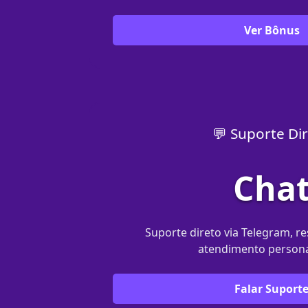
Ver Bônus
💬 Suporte Di
Cha
Suporte direto via Telegram, r
atendimento persona
Falar Suport