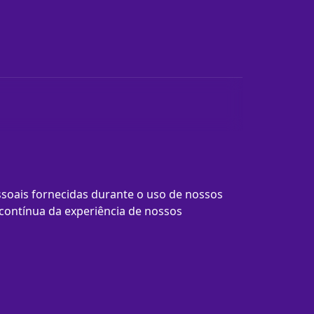
ssoais fornecidas durante o uso de nossos
 contínua da experiência de nossos