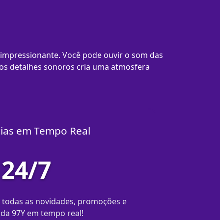
 impressionante. Você pode ouvir o som das
aos detalhes sonoros cria uma atmosfera
cias em Tempo Real
24/7
e todas as novidades, promoções e
 da 97Y em tempo real!