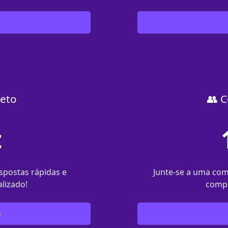
reto
👥 
t
espostas rápidas e
Junte-se a uma com
lizado!
compa
e