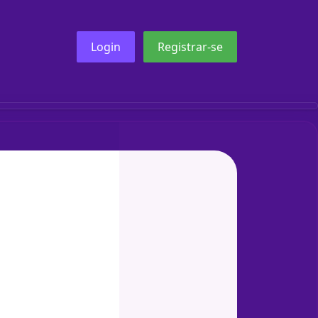
Login
Registrar-se