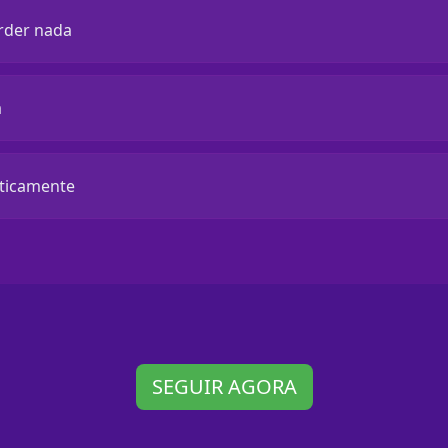
erder nada
a
aticamente
SEGUIR AGORA