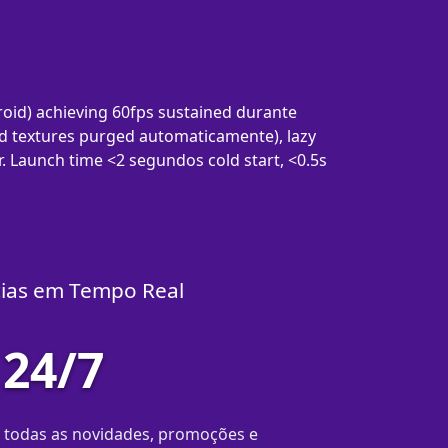
oid) achieving 60fps sustained durante
d textures purged automaticamente), lazy
. Launch time <2 segundos cold start, <0.5s
cias em Tempo Real
24/7
e todas as novidades, promoções e