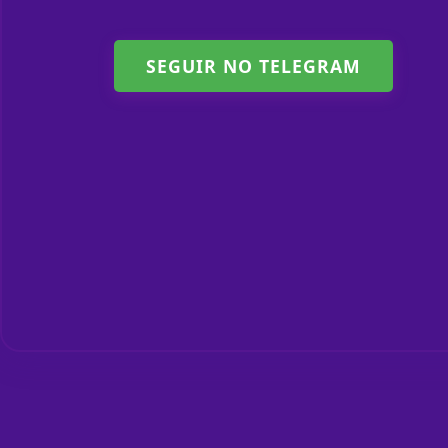
SEGUIR NO TELEGRAM