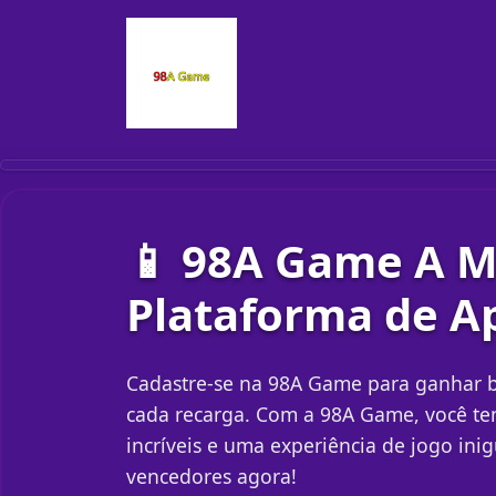
📱 98A Game A M
Plataforma de A
Cadastre-se na 98A Game para ganhar 
cada recarga. Com a 98A Game, você t
incríveis e uma experiência de jogo inig
vencedores agora!