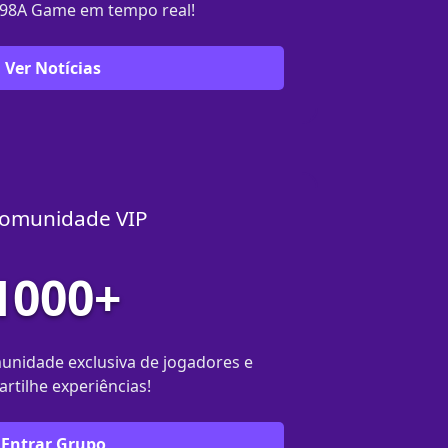
 98A Game em tempo real!
Ver Notícias
Comunidade VIP
1000+
unidade exclusiva de jogadores e
rtilhe experiências!
Entrar Grupo